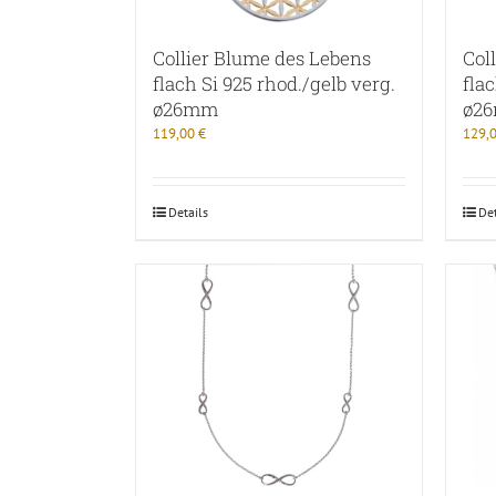
Collier Blume des Lebens
Col
flach Si 925 rhod./gelb verg.
flac
ø26mm
ø2
119,00
€
129,
Details
Det