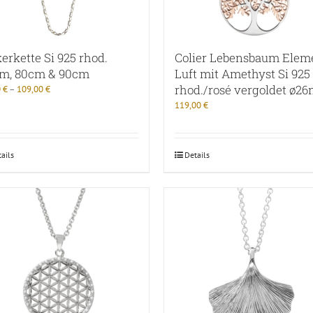
erkette Si 925 rhod.
Colier Lebensbaum Elem
m, 80cm & 90cm
Luft mit Amethyst Si 925
rhod./rosé vergoldet ø2
0
€
–
109,00
€
119,00
€
ails
Details