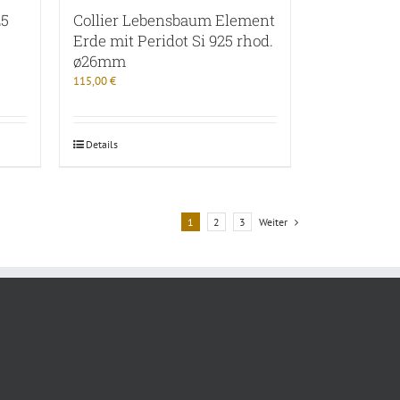
25
Collier Lebensbaum Element
Erde mit Peridot Si 925 rhod.
ø26mm
115,00
€
Details
1
2
3
Weiter