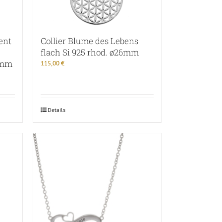
ent
Collier Blume des Lebens
flach Si 925 rhod. ø26mm
6mm
115,00
€
Details