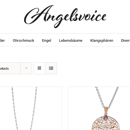
der
Ohrschmuck
Engel
Lebensbäume
Klangsphären
Diver
oducts