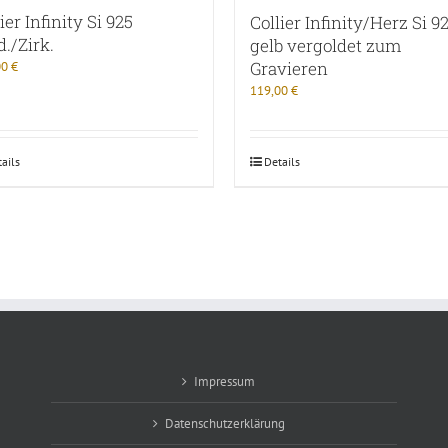
ier Infinity Si 925
Collier Infinity/Herz Si 9
d./Zirk.
gelb vergoldet zum
Gravieren
00
€
119,00
€
ails
Details
Impressum
Datenschutzerklärung