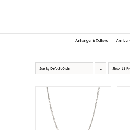
Skip
to
content
Anhänger & Colliers
Armbän
Sort by
Default Order
Show
12 Pr