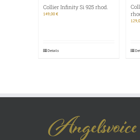
Coll
Collier Infinity Si 925 rhod.
rho
149,00
€
129,
Details
Det