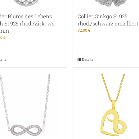
lier Blume des Lebens
Collier Ginkgo Si 925
h Si 925 rhod./Zirk. ws.
rhod./schwarz emailliert
6mm
92,00
€
00
€
ails
Details