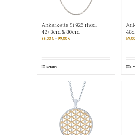
Ankerkette Si 925 rhod.
Ank
42+3cm & 80cm
48c
55,00
€
–
99,00
€
59,0
Details
Det