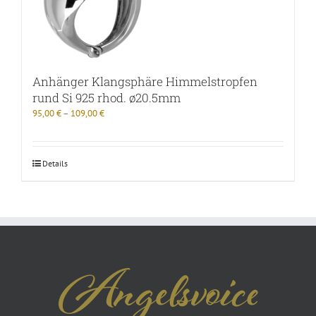
Anhänger Klangsphäre Himmelstropfen
rund Si 925 rhod. ø20.5mm
95,00
€
–
109,00
€
Details