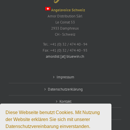
Angelsvoice Schweiz
Amor Distribution Sàrl
Le Coinat 53
2933 Damphreux
CH - Schweiz
Tel.: +41 (0) 32 / 474 40 - 94
Fax: +41 (0) 32 / 474 40 - 93
amordist [at] bluewin.ch
Impressum
Datenschutzerklärung
Kontakt
Diese Webseite benutzt Cookies. Mit Nutzung
Vertriebspartnerschaft
der Website erklären Sie sich mit unserer
Datenschutzvereinbarung einverstanden.