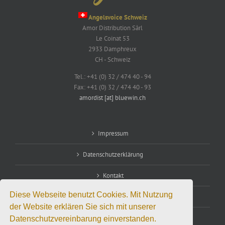
Angelsvoice Schweiz
Amor Distribution Sàrl
Le Coinat 53
2933 Damphreux
CH - Schweiz
Tel.: +41 (0) 32 / 474 40 - 94
Fax: +41 (0) 32 / 474 40 - 93
amordist [at] bluewin.ch
Impressum
Datenschutzerklärung
Kontakt
Diese Webseite benutzt Cookies. Mit Nutzung
Vertriebspartnerschaft
der Website erklären Sie sich mit unserer
Datenschutzvereinbarung einverstanden.