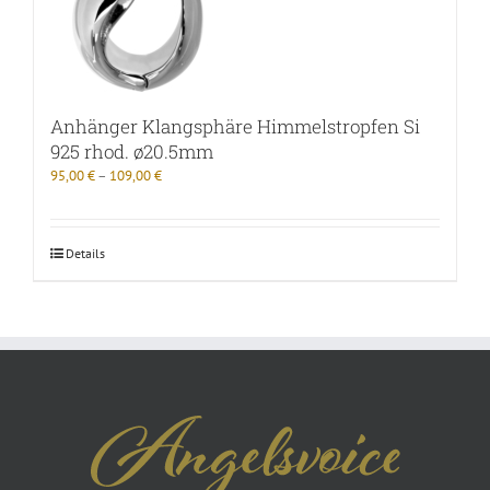
Anhänger Klangsphäre Himmelstropfen Si
925 rhod. ø20.5mm
95,00
€
–
109,00
€
Details