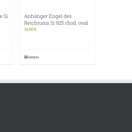
e Si
Anhänger Engel des
Reichtums Si 925 rhod. oval
36,00
€
Details