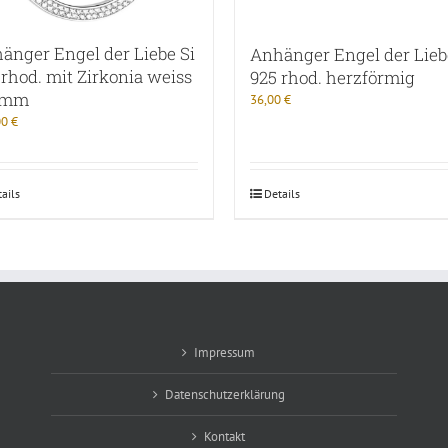
änger Engel der Liebe Si
Anhänger Engel der Lieb
 rhod. mit Zirkonia weiss
925 rhod. herzförmig
3mm
36,00
€
00
€
ails
Details
Impressum
Datenschutzerklärung
Kontakt