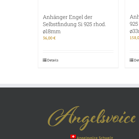
Anh
Anhänger Engel der
925
Selbstfindung Si 925 rhod.
ø3
ø18mm
158,
36,00
€
Details
Det
Angelsvoice Schweiz