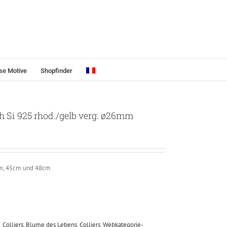
se Motive
Shopfinder
ch Si 925 rhod./gelb verg. ø26mm
cm, 45cm und 48cm
 Colliers
,
Blume des Lebens
,
Colliers
,
Webkategorie-