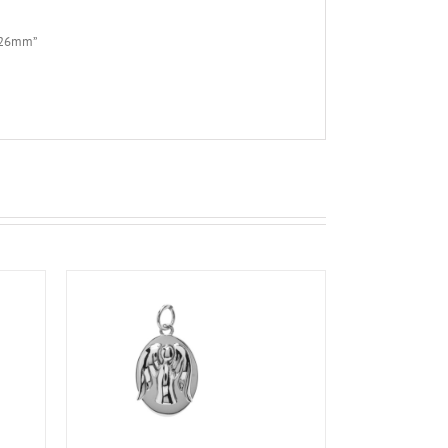
 ø26mm”