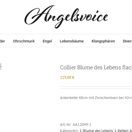
der
Ohrschmuck
Engel
Lebensbäume
Klangsphären
Diver
Collier Blume des Lebens fla
119,00
€
Ankerkette 48cm mit Zwischenösen bei 42
Art.-Nr.:
AA12049-1
Kategorien:
1-Blume des Lebens
,
1-Ketten &