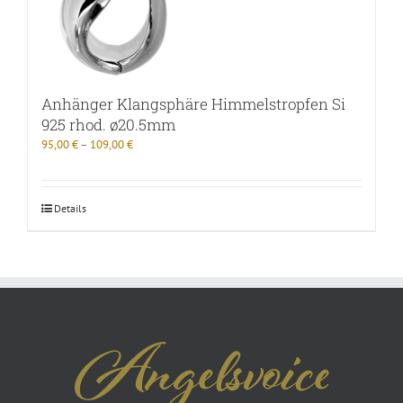
Anhänger Klangsphäre Himmelstropfen Si
925 rhod. ø20.5mm
95,00
€
–
109,00
€
Details