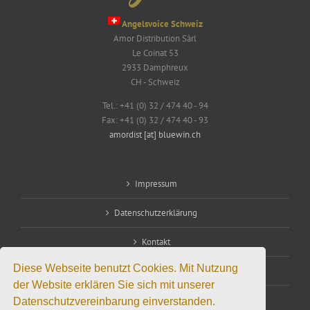
Angelsvoice Schweiz
Amor Distribution Sàrl
Le Coinat 53
2933 Damphreux
CH - Schweiz
Tel.: +41 (0) 32 / 474 40 - 94
Fax: +41 (0) 32 / 474 40 - 93
amordist [at] bluewin.ch
Impressum
Datenschutzerklärung
Kontakt
Diese Webseite benutzt Cookies. Mit Nutzung
Vertriebspartnerschaft
der Website erklären Sie sich mit unserer
Datenschutzvereinbarung einverstanden.